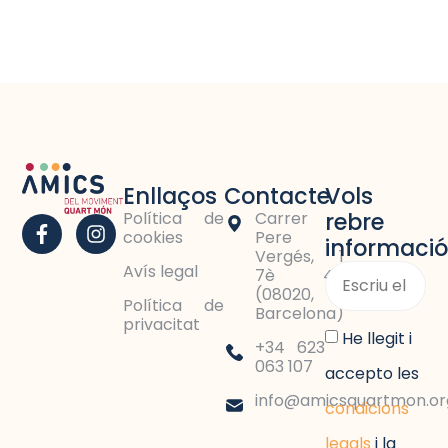
Enllaços
Contacte
Vols
rebre
Política de
Carrer
cookies
Pere
informació
Vergés, 1
Avís legal
7è 4a
(08020,
Política de
Barcelona)
privacitat
He llegit i
+34 623
063 107
accepto les
info@amicsquartmon.or
condicions
legals
i la