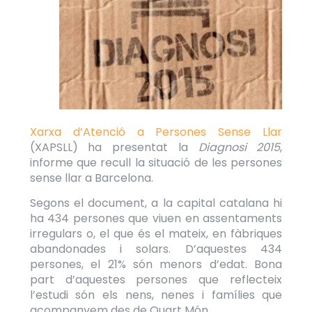
Xarxa d’Atenció a Persones Sense Llar
(XAPSLL) ha presentat la
Diagnosi 2015
,
informe que recull la situació de les persones
sense llar a Barcelona.
Segons el document, a la capital catalana hi
ha 434 persones que viuen en assentaments
irregulars o, el que és el mateix, en fàbriques
abandonades i solars. D’aquestes 434
persones, el 21% són menors d’edat. Bona
part d’aquestes persones que reflecteix
l’estudi són els nens, nenes i famílies que
acompanyem des de Quart Món.