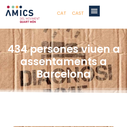
CAT
CAST
434 persones viuen a
assentaments a
Barcelona