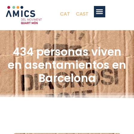
CAT
CAST
434 personas viven
en asentamientos en
Barcelona