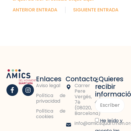
ANTERIOR ENTRADA
SIGUIENTE ENTRADA
Enlaces
Contacto
¿Quieres
recibir
Aviso legal
Carrer
Pere
informaci
Política de
Vergés, 1
privacidad
7è 4a
(08020,
Política de
Barcelona)
cookies
He leído y
info@amicsquartmon.or
acepto las