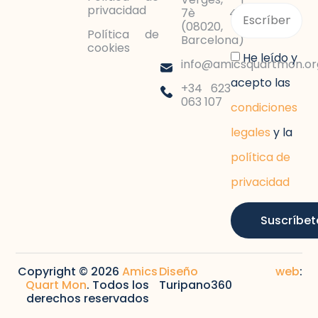
privacidad
7è 4a
(08020,
Política de
Barcelona)
cookies
He leído y
info@amicsquartmon.or
acepto las
+34 623
063 107
condiciones
legales
y la
política de
privacidad
Suscríbet
Copyright © 2026
Amics
Diseño web
:
Quart Mon
. Todos los
Turipano360
derechos reservados