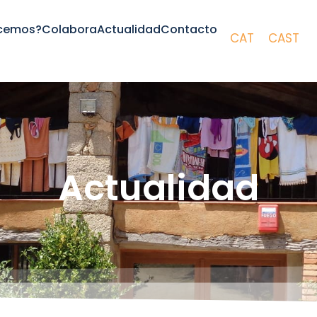
cemos?
Colabora
Actualidad
Contacto
CAT
CAST
Actualidad