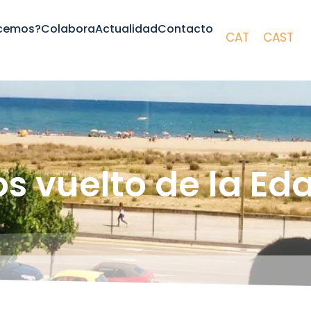
cemos?
Colabora
Actualidad
Contacto
CAT
CAST
s vuelto de la Ed