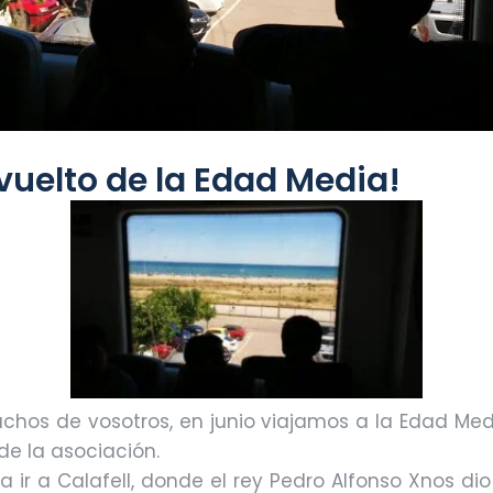
uelto de la Edad Media!
chos de vosotros, en junio viajamos a la Edad Me
 la asociación.
 ir a Calafell, donde el rey
Pedro Alfonso X
nos dio