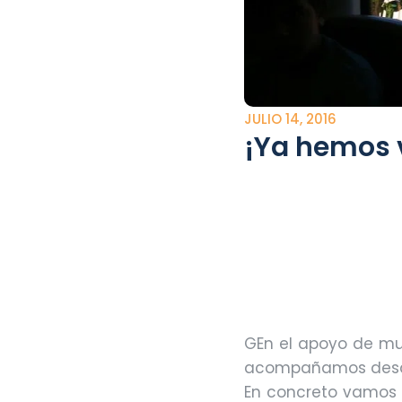
JULIO 14, 2016
¡Ya hemos v
G
En el apoyo de mu
acompañamos desde
En concreto vamos a