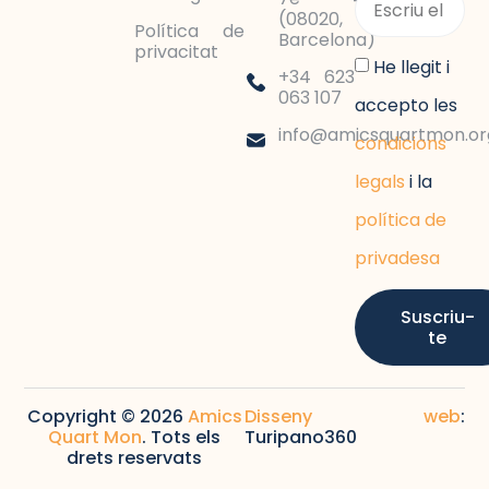
(08020,
Política de
Barcelona)
privacitat
He llegit i
+34 623
063 107
accepto les
info@amicsquartmon.or
condicions
legals
i la
política de
privadesa
Suscriu-
te
Copyright © 2026
Amics
Disseny web
:
Quart Mon
. Tots els
Turipano360
drets reservats