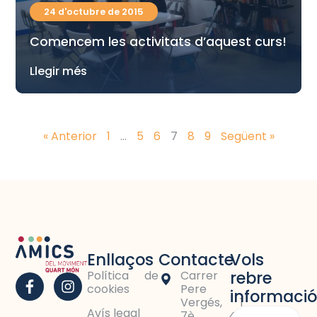
24 d'octubre de 2015
Comencem les activitats d’aquest curs!
Llegir més
« Anterior
1
…
5
6
7
8
9
Següent »
Enllaços
Contacte
Vols
rebre
Política de
Carrer
cookies
Pere
informació
Vergés, 1
Avís legal
7è 4a