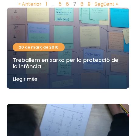
« Anterior
1
…
5
6
7
8
9
Següent »
20 de març de 2016
Treballem en xarxa per la protecció de
la infància
Llegir més