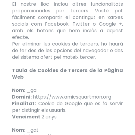
El nostre lloc inclou altres funcionalitats
proporcionades per tercers. Vostè pot
fàcilment compartir el contingut en xarxes
socials com Facebook, Twitter o Google +,
amb els botons que hem inclòs a aquest
efecte.
Per eliminar les cookies de tercers, ho haurà
de fer des de les opcions del navegador o des
del sistema ofert pel mateix tercer.
Taula de Cookies de Tercers de la Pàgina
Web
Nom:
_ga
Domini:
https://www.amicsquartmon.org
Finalitat:
Cookie de Google que es fa servir
per distingir els usuaris.
Venciment
2 anys
Nom:
_gat