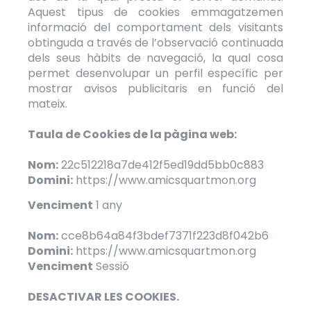
Aquest tipus de cookies emmagatzemen
informació del comportament dels visitants
obtinguda a través de l’observació continuada
dels seus hàbits de navegació, la qual cosa
permet desenvolupar un perfil específic per
mostrar avisos publicitaris en funció del
mateix.
Taula de Cookies de la pàgina web:
Nom:
22c512218a7de412f5ed19dd5bb0c883
Domini:
https://www.amicsquartmon.org
Venciment
1 any
Nom:
cce8b64a84f3bdef7371f223d8f042b6
Domini:
https://www.amicsquartmon.org
Venciment
Sessió
DESACTIVAR LES COOKIES.