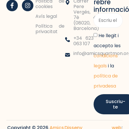
rebre
Política de
Carrer
cookies
Pere
informació
Vergés, 1
Avís legal
7è 4a
(08020,
Política de
Barcelona)
privacitat
He llegit i
+34 623
063 107
accepto les
info@amicsquartmon.or
condicions
legals
i la
política de
privadesa
Suscriu-
te
Copyright © 2026
Amics
Disseny web
: