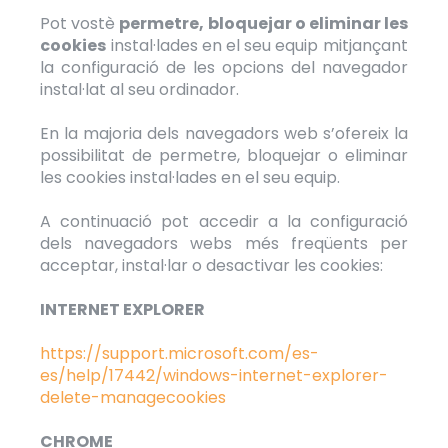
Pot vostè
permetre, bloquejar o eliminar les
cookies
instal·lades en el seu equip mitjançant
la configuració de les opcions del navegador
instal·lat al seu ordinador.
En la majoria dels navegadors web s’ofereix la
possibilitat de permetre, bloquejar o eliminar
les cookies instal·lades en el seu equip.
A continuació pot accedir a la configuració
dels navegadors webs més freqüents per
acceptar, instal·lar o desactivar les cookies:
INTERNET EXPLORER
https://support.microsoft.com/es-
es/help/17442/windows-internet-explorer-
delete-managecookies
CHROME