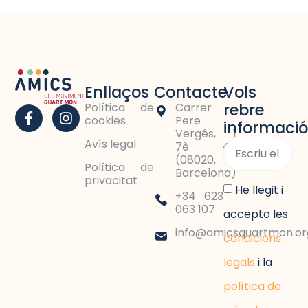
Enllaços
Contacte
Vols
rebre
Política de
Carrer
cookies
Pere
informació
Vergés, 1
Avís legal
7è 4a
(08020,
Política de
Barcelona)
privacitat
He llegit i
+34 623
063 107
accepto les
info@amicsquartmon.or
condicions
legals
i la
política de