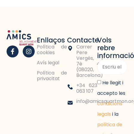
Enllaços
Contacte
Vols
rebre
Política de
Carrer
cookies
Pere
informació
Vergés, 1
Avís legal
7è 4a
(08020,
Política de
Barcelona)
privacitat
He llegit i
+34 623
063 107
accepto les
info@amicsquartmon.or
condicions
legals
i la
política de