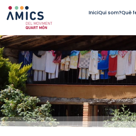
Inici
Qui som?
Què 