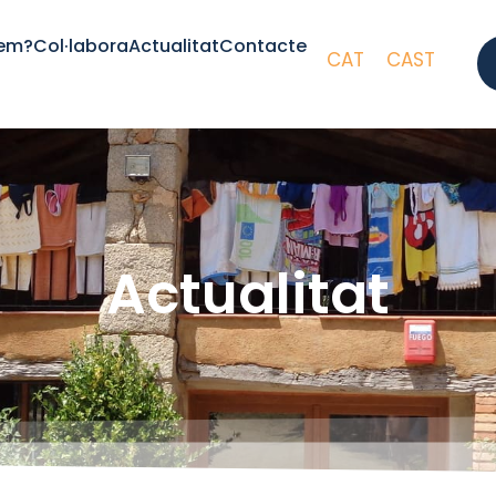
fem?
Col·labora
Actualitat
Contacte
CAT
CAST
Actualitat