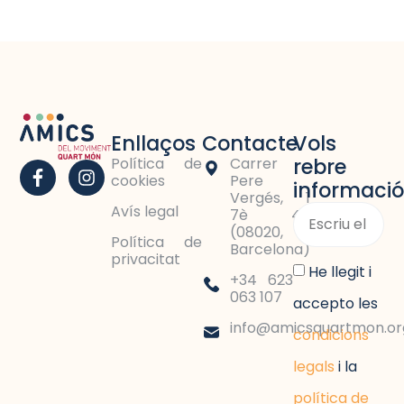
Enllaços
Contacte
Vols
rebre
Política de
Carrer
cookies
Pere
informació
Vergés, 1
Avís legal
7è 4a
(08020,
Política de
Barcelona)
privacitat
He llegit i
+34 623
063 107
accepto les
info@amicsquartmon.or
condicions
legals
i la
política de